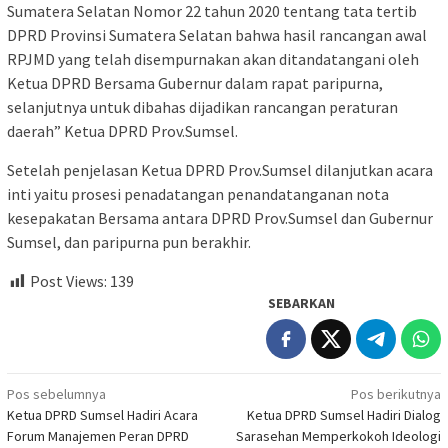
Sumatera Selatan Nomor 22 tahun 2020 tentang tata tertib
DPRD Provinsi Sumatera Selatan bahwa hasil rancangan awal
RPJMD yang telah disempurnakan akan ditandatangani oleh
Ketua DPRD Bersama Gubernur dalam rapat paripurna,
selanjutnya untuk dibahas dijadikan rancangan peraturan
daerah” Ketua DPRD Prov.Sumsel.
Setelah penjelasan Ketua DPRD Prov.Sumsel dilanjutkan acara
inti yaitu prosesi penadatangan penandatanganan nota
kesepakatan Bersama antara DPRD Prov.Sumsel dan Gubernur
Sumsel, dan paripurna pun berakhir.
Post Views:
139
SEBARKAN
Navigasi
Pos sebelumnya
Pos berikutnya
Ketua DPRD Sumsel Hadiri Acara
Ketua DPRD Sumsel Hadiri Dialog
pos
Forum Manajemen Peran DPRD
Sarasehan Memperkokoh Ideologi