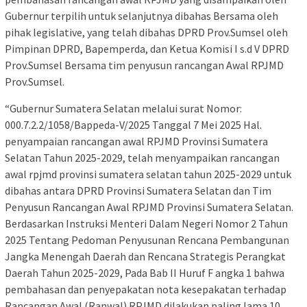
Gubernur terpilih untuk selanjutnya dibahas Bersama oleh
pihak legislative, yang telah dibahas DPRD Prov.Sumsel oleh
Pimpinan DPRD, Bapemperda, dan Ketua Komisi I s.d V DPRD
Prov.Sumsel Bersama tim penyusun rancangan Awal RPJMD
Prov.Sumsel.
“Gubernur Sumatera Selatan melalui surat Nomor:
000.7.2.2/1058/Bappeda-V/2025 Tanggal 7 Mei 2025 Hal.
penyampaian rancangan awal RPJMD Provinsi Sumatera
Selatan Tahun 2025-2029, telah menyampaikan rancangan
awal rpjmd provinsi sumatera selatan tahun 2025-2029 untuk
dibahas antara DPRD Provinsi Sumatera Selatan dan Tim
Penyusun Rancangan Awal RPJMD Provinsi Sumatera Selatan.
Berdasarkan Instruksi Menteri Dalam Negeri Nomor 2 Tahun
2025 Tentang Pedoman Penyusunan Rencana Pembangunan
Jangka Menengah Daerah dan Rencana Strategis Perangkat
Daerah Tahun 2025-2029, Pada Bab II Huruf F angka 1 bahwa
pembahasan dan penyepakatan nota kesepakatan terhadap
Rancangan Awal (Ranwal) RPJMD dilakukan paling lama 10