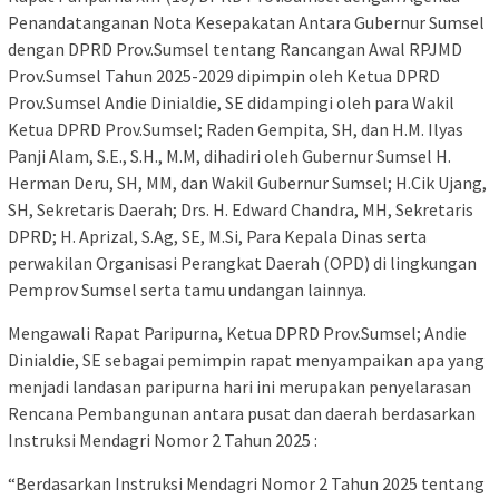
Penandatanganan Nota Kesepakatan Antara Gubernur Sumsel
dengan DPRD Prov.Sumsel tentang Rancangan Awal RPJMD
Prov.Sumsel Tahun 2025-2029 dipimpin oleh Ketua DPRD
Prov.Sumsel Andie Dinialdie, SE didampingi oleh para Wakil
Ketua DPRD Prov.Sumsel; Raden Gempita, SH, dan H.M. Ilyas
Panji Alam, S.E., S.H., M.M, dihadiri oleh Gubernur Sumsel H.
Herman Deru, SH, MM, dan Wakil Gubernur Sumsel; H.Cik Ujang,
SH, Sekretaris Daerah; Drs. H. Edward Chandra, MH, Sekretaris
DPRD; H. Aprizal, S.Ag, SE, M.Si, Para Kepala Dinas serta
perwakilan Organisasi Perangkat Daerah (OPD) di lingkungan
Pemprov Sumsel serta tamu undangan lainnya.
Mengawali Rapat Paripurna, Ketua DPRD Prov.Sumsel; Andie
Dinialdie, SE sebagai pemimpin rapat menyampaikan apa yang
menjadi landasan paripurna hari ini merupakan penyelarasan
Rencana Pembangunan antara pusat dan daerah berdasarkan
Instruksi Mendagri Nomor 2 Tahun 2025 :
“Berdasarkan Instruksi Mendagri Nomor 2 Tahun 2025 tentang