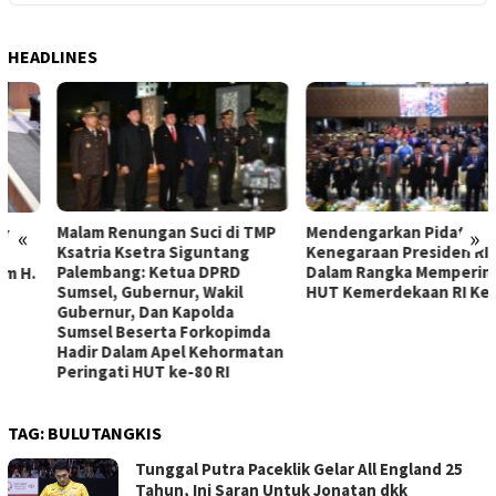
HEADLINES
Malam Renungan Suci di TMP
Mendengarkan Pidato
«
»
Ksatria Ksetra Siguntang
Kenegaraan Presiden RI
Palembang: Ketua DPRD
Dalam Rangka Memperingati
Sumsel, Gubernur, Wakil
HUT Kemerdekaan RI Ke – 80
Gubernur, Dan Kapolda
Sumsel Beserta Forkopimda
Hadir Dalam Apel Kehormatan
Peringati HUT ke-80 RI
TAG:
BULUTANGKIS
Tunggal Putra Paceklik Gelar All England 25
Tahun, Ini Saran Untuk Jonatan dkk