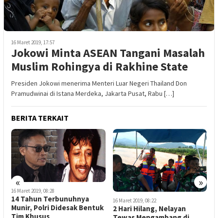
16 Maret 2019, 17:57
Jokowi Minta ASEAN Tangani Masalah
Muslim Rohingya di Rakhine State
Presiden Jokowi menerima Menteri Luar Negeri Thailand Don
Pramudwinai di Istana Merdeka, Jakarta Pusat, Rabu […]
BERITA TERKAIT
«
»
16 Maret 2019, 08:28
1
14 Tahun Terbunuhnya
B
16 Maret 2019, 08:22
Munir, Polri Didesak Bentuk
T
2 Hari Hilang, Nelayan
Tim Khusus
P
Tewas Mengambang di