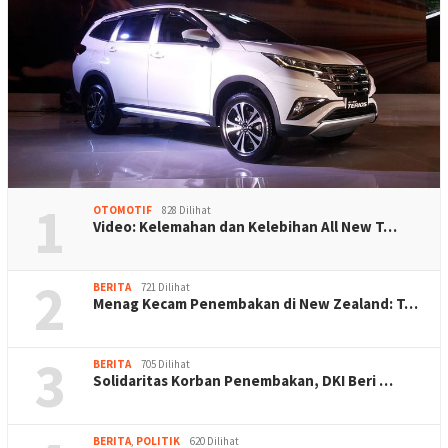
1
OTOMOTIF
828 Dilihat
Video: Kelemahan dan Kelebihan All New T…
2
BERITA
721 Dilihat
Menag Kecam Penembakan di New Zealand: T…
3
BERITA
705 Dilihat
Solidaritas Korban Penembakan, DKI Beri …
BERITA
,
POLITIK
620 Dilihat