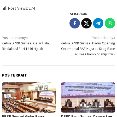
Post Views:
174
SEBARKAN
Navigasi
Pos sebelumnya
Pos berikutnya
Ketua DPRD Sumsel Gelar Halal
Ketua DPRD Sumsel Hadiri Opening
pos
Bihalal Idul Fitri 1446 Hijriah
Ceremonial BAF Kejurda Drag Race
& Bike Championship 2025
POS TERKAIT
DPRD Sumsel Gelar Rapat
DPRD Prov.Sumsel Dengarkan