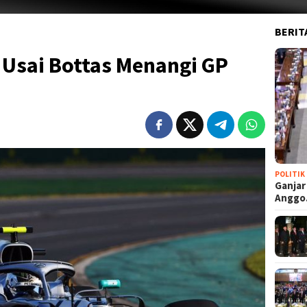
BERIT
 Usai Bottas Menangi GP
POLITIK
Ganjar
Angg