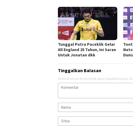
Tunggal Putra Paceklik Gelar
Tont
All England 25 Tahun, Ini Saran
Nats
Untuk Jonatan dkk
Duni
Tinggalkan Balasan
Alamat email Anda tidak akan dipublikasikan.
Ru