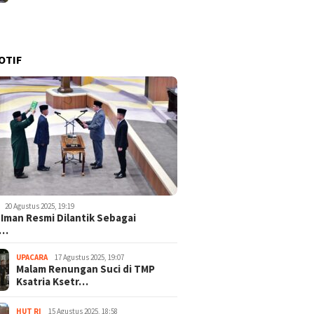
OTIF
20 Agustus 2025, 19:19
 Iman Resmi Dilantik Sebagai
o…
UPACARA
17 Agustus 2025, 19:07
Malam Renungan Suci di TMP
Ksatria Ksetr…
HUT RI
15 Agustus 2025, 18:58