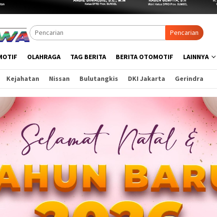
Pencarian
MOTIF
OLAHRAGA
TAG BERITA
BERITA OTOMOTIF
LAINNYA
Kejahatan
Nissan
Bulutangkis
DKI Jakarta
Gerindra