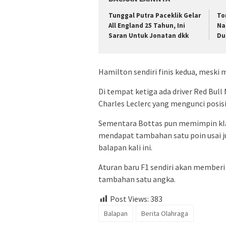
Tunggal Putra Paceklik Gelar
To
All England 25 Tahun, Ini
Na
Saran Untuk Jonatan dkk
Du
Hamilton sendiri finis kedua, meski 
Di tempat ketiga ada driver Red Bull 
Charles Leclerc yang mengunci posisi
Sementara Bottas pun memimpin klas
mendapat tambahan satu poin usai j
balapan kali ini.
Aturan baru F1 sendiri akan memberi 
tambahan satu angka.
Post Views:
383
Balapan
Berita Olahraga