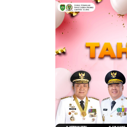
Loncat
ke
konten