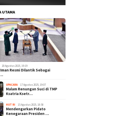
A UTAMA
20 Agustus 2025, 19:19
 Iman Resmi Dilantik Sebagai
o…
UPACARA
17 Agustus 2025, 19:07
Malam Renungan Suci di TMP
Ksatria Ksetr…
HUT RI
15 Agustus 2025, 18:58
Mendengarkan Pidato
Kenegaraan Presiden …