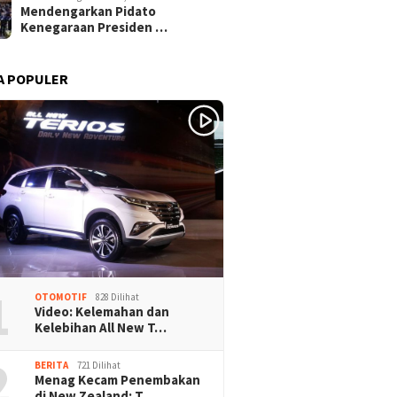
Mendengarkan Pidato
Kenegaraan Presiden …
A POPULER
1
OTOMOTIF
828 Dilihat
Video: Kelemahan dan
Kelebihan All New T…
2
BERITA
721 Dilihat
Menag Kecam Penembakan
di New Zealand: T…