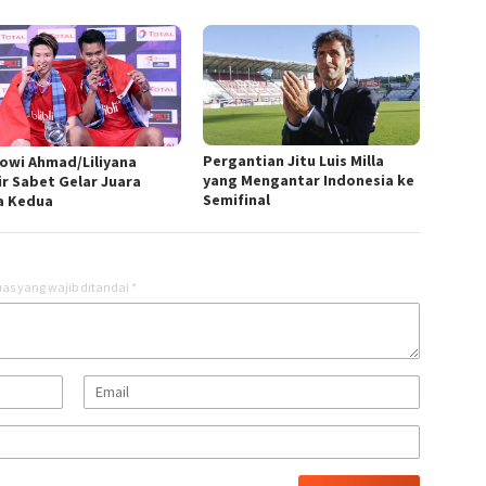
Pergantian Jitu Luis Milla
owi Ahmad/Liliyana
yang Mengantar Indonesia ke
ir Sabet Gelar Juara
Semifinal
a Kedua
as yang wajib ditandai
*