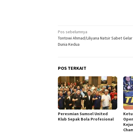
Navigasi
Pos sebelumnya
Tontowi Ahmad/Liliyana Natsir Sabet Gelar
pos
Dunia Kedua
POS TERKAIT
Peresmian Sumsel United
Ketu
Klub Sepak Bola Profesional
Open
Keju
Cham