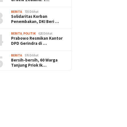
3
BERITA
705 Dilihat
Solidaritas Korban
Penembakan, DKI Beri …
4
BERITA
,
POLITIK
620 Dilihat
Prabowo Resmikan Kantor
DPD Gerindra di …
5
BERITA
576 Dilihat
Bersih-bersih, 60 Warga
Tanjung Priok Ik…