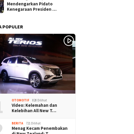
Mendengarkan Pidato
Kenegaraan Presiden …
A POPULER
1
OTOMOTIF
828 Dilihat
Video: Kelemahan dan
Kelebihan All New T…
2
BERITA
721 Dilihat
Menag Kecam Penembakan
di New Zealand: T…