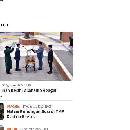
OTIF
20 Agustus 2025, 19:19
 Iman Resmi Dilantik Sebagai
o…
UPACARA
17 Agustus 2025, 19:07
Malam Renungan Suci di TMP
Ksatria Ksetr…
HUT RI
15 Agustus 2025, 18:58