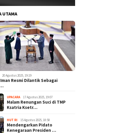
A UTAMA
20 Agustus 2025, 19:19
 Iman Resmi Dilantik Sebagai
o…
UPACARA
17 Agustus 2025, 19:07
Malam Renungan Suci di TMP
Ksatria Ksetr…
HUT RI
15 Agustus 2025, 18:58
Mendengarkan Pidato
Kenegaraan Presiden …