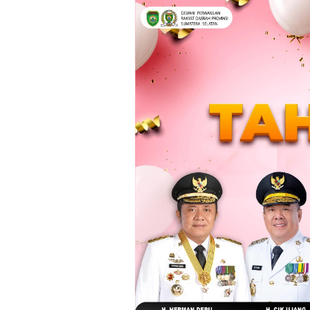
Loncat
ke
konten