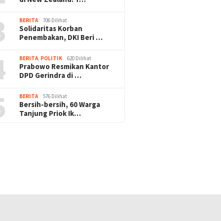
3
BERITA
706 Dilihat
Solidaritas Korban
Penembakan, DKI Beri …
4
BERITA
,
POLITIK
620 Dilihat
Prabowo Resmikan Kantor
DPD Gerindra di …
5
BERITA
576 Dilihat
Bersih-bersih, 60 Warga
Tanjung Priok Ik…