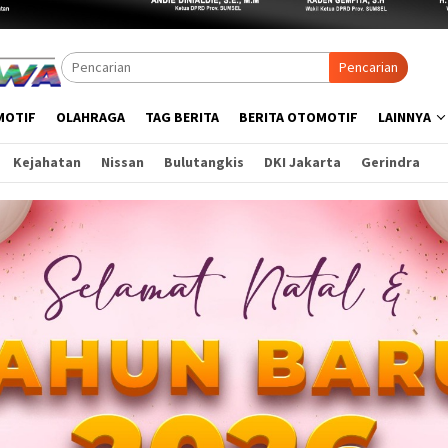
Pencarian
MOTIF
OLAHRAGA
TAG BERITA
BERITA OTOMOTIF
LAINNYA
Kejahatan
Nissan
Bulutangkis
DKI Jakarta
Gerindra