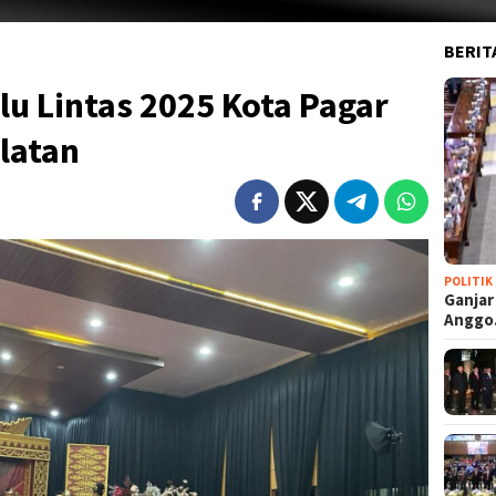
BERIT
lu Lintas 2025 Kota Pagar
latan
POLITIK
Ganjar
Angg