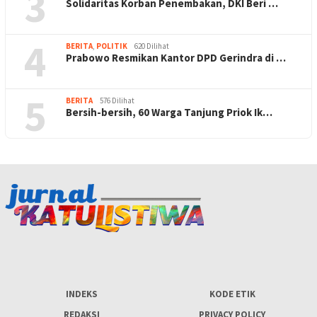
3
Solidaritas Korban Penembakan, DKI Beri …
4
BERITA
,
POLITIK
620 Dilihat
Prabowo Resmikan Kantor DPD Gerindra di …
5
BERITA
576 Dilihat
Bersih-bersih, 60 Warga Tanjung Priok Ik…
INDEKS
KODE ETIK
REDAKSI
PRIVACY POLICY