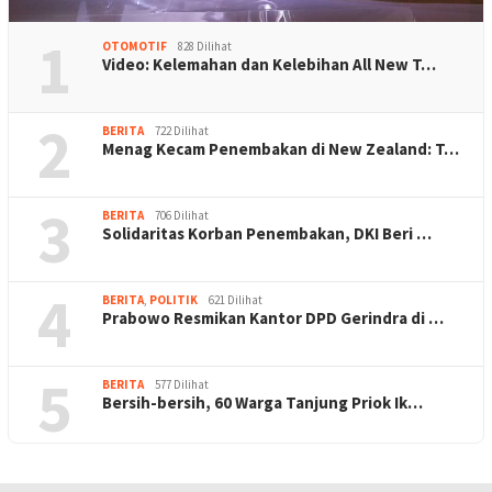
1
OTOMOTIF
828 Dilihat
Video: Kelemahan dan Kelebihan All New T…
2
BERITA
722 Dilihat
Menag Kecam Penembakan di New Zealand: T…
3
BERITA
706 Dilihat
Solidaritas Korban Penembakan, DKI Beri …
4
BERITA
,
POLITIK
621 Dilihat
Prabowo Resmikan Kantor DPD Gerindra di …
5
BERITA
577 Dilihat
Bersih-bersih, 60 Warga Tanjung Priok Ik…