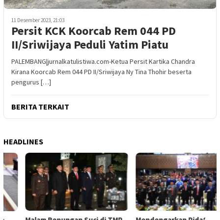
11 Desember 2023, 21:03
Persit KCK Koorcab Rem 044 PD
II/Sriwijaya Peduli Yatim Piatu
PALEMBANG|jurnalkatulistiwa.com-Ketua Persit Kartika Chandra
Kirana Koorcab Rem 044 PD II/Sriwijaya Ny Tina Thohir beserta
pengurus […]
BERITA TERKAIT
HEADLINES
Malam Renungan Suci di TMP
Mendengarkan Pidato