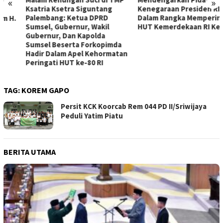
«
»
Ksatria Ksetra Siguntang
Kenegaraan Presiden RI
Palembang: Ketua DPRD
Dalam Rangka Memperingati
Sumsel, Gubernur, Wakil
HUT Kemerdekaan RI Ke – 80
Gubernur, Dan Kapolda
Sumsel Beserta Forkopimda
Hadir Dalam Apel Kehormatan
Peringati HUT ke-80 RI
TAG:
KOREM GAPO
Persit KCK Koorcab Rem 044 PD II/Sriwijaya
Peduli Yatim Piatu
BERITA UTAMA