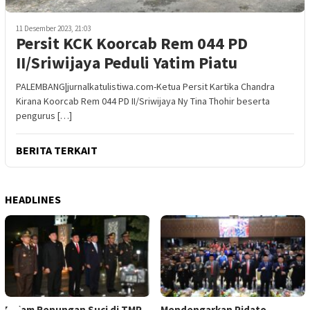
11 Desember 2023, 21:03
Persit KCK Koorcab Rem 044 PD
II/Sriwijaya Peduli Yatim Piatu
PALEMBANG|jurnalkatulistiwa.com-Ketua Persit Kartika Chandra
Kirana Koorcab Rem 044 PD II/Sriwijaya Ny Tina Thohir beserta
pengurus […]
BERITA TERKAIT
HEADLINES
Malam Renungan Suci di TMP
Mendengarkan Pidato