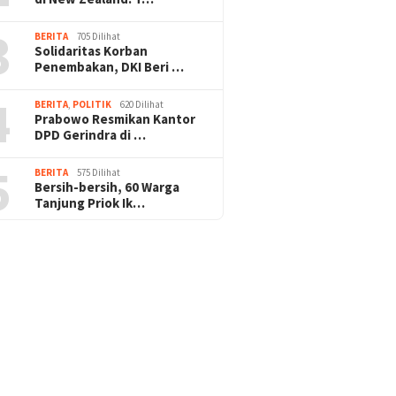
3
BERITA
705 Dilihat
Solidaritas Korban
Penembakan, DKI Beri …
4
BERITA
,
POLITIK
620 Dilihat
Prabowo Resmikan Kantor
DPD Gerindra di …
5
BERITA
575 Dilihat
Bersih-bersih, 60 Warga
Tanjung Priok Ik…