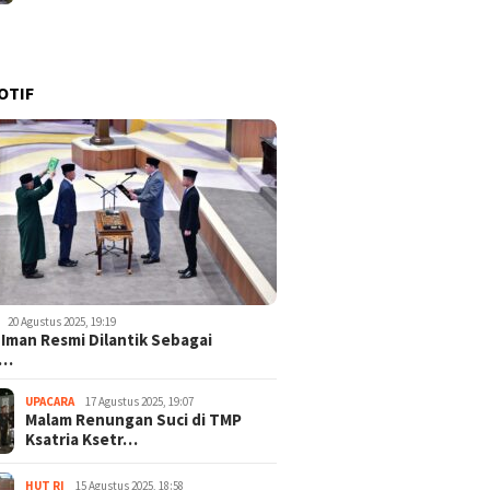
OTIF
20 Agustus 2025, 19:19
 Iman Resmi Dilantik Sebagai
o…
UPACARA
17 Agustus 2025, 19:07
Malam Renungan Suci di TMP
Ksatria Ksetr…
HUT RI
15 Agustus 2025, 18:58