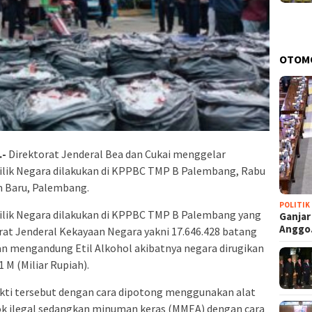
OTOM
.-
Direktorat Jenderal Bea dan Cukai menggelar
lik Negara dilakukan di KPPBC TMP B Palembang, Rabu
m Baru, Palembang.
POLITIK
lik Negara dilakukan di KPPBC TMP B Palembang yang
Ganjar
Angg
rat Jenderal Kekayaan Negara yakni 17.646.428 batang
an mengandung Etil Alkohol akibatnya negara dirugikan
 M (Miliar Rupiah).
ti tersebut dengan cara dipotong menggunakan alat
k ilegal sedangkan minuman keras (MMEA) dengan cara