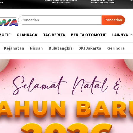
Pencarian
MOTIF
OLAHRAGA
TAG BERITA
BERITA OTOMOTIF
LAINNYA
Kejahatan
Nissan
Bulutangkis
DKI Jakarta
Gerindra