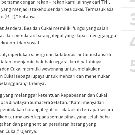
il bersama dengan rekan – rekan kami lainnya dari TNI,
ya yang menjadi stakeholder dari bea cukai. Termasuk ada
an (PJT),” katanya
at Jenderal Bea dan Cukai memiliki fungsi yang salah
at dari peredaran barang ilegal yang dapat mengganggu
ekonomi dan sosial.
, diperlukan sinergi dan kolaborasi antar instansi di
 “Dalam menjamin hak-hak negara dan dipatuhinya
 dan Cukai memiliki wewenang untuk melakukan
an Cukai sebagai upaya untuk mencari dan menemukan
pelanggaran,” Urainya .
g yang melanggar ketentuan Kepabeanan dan Cukai
Kota di wilayah Sumatera Selatan. “Kami menyadari
penindakan barang ilegal ini tidak akan tercapai secara
an terimakasih kepada semua pihak yang telah bahu
ahan dan penghentian peredaran barang yang
 Cukai,” Ujarnya.