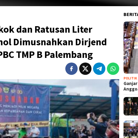
BERIT
kok dan Ratusan Liter
ol Dimusnahkan Dirjend
PPBC TMP B Palembang
POLITIK
Ganjar
Angg