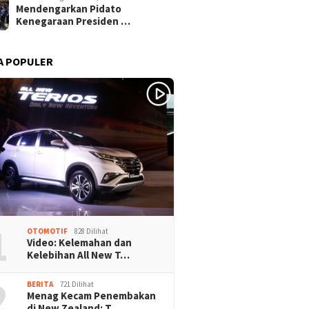
Mendengarkan Pidato
Kenegaraan Presiden …
A POPULER
1
OTOMOTIF
828 Dilihat
Video: Kelemahan dan
Kelebihan All New T…
2
BERITA
721 Dilihat
Menag Kecam Penembakan
di New Zealand: T…