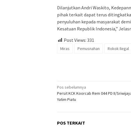
Dilanjutkan Andri Waskito, Kedepanny
pihak terkait dapat terus ditingka
penyuluhan kepada masyarakat demi
Kesatuan Republik Indonesia,” Jelasn
Post Views:
331
Miras
Pemusnahan
Rokok Ilegal
Navigasi
Pos sebelumnya
Persit KCK Koorcab Rem 044 PD II/Sriwijay
pos
Yatim Piatu
POS TERKAIT