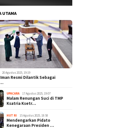
A UTAMA
20 Agustus 2025, 19:19
 Iman Resmi Dilantik Sebagai
o…
UPACARA
17 Agustus 2025, 19:07
Malam Renungan Suci di TMP
Ksatria Ksetr…
HUT RI
15 Agustus 2025, 18:58
Mendengarkan Pidato
Kenegaraan Presiden …