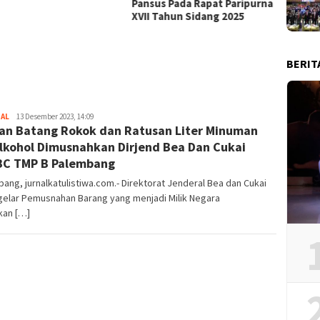
Pansus Pada Rapat Paripurna
Penya
XVII Tahun Sidang 2025
Bangg
Sumse
BERIT
NAL
admin
13 Desember 2023, 14:09
an Batang Rokok dan Ratusan Liter Minuman
lkohol Dimusnahkan Dirjend Bea Dan Cukai
C TMP B Palembang
ang, jurnalkatulistiwa.com.- Direktorat Jenderal Bea dan Cukai
elar Pemusnahan Barang yang menjadi Milik Negara
kan […]