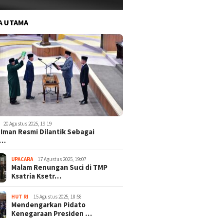
A UTAMA
20 Agustus 2025, 19:19
 Iman Resmi Dilantik Sebagai
o…
UPACARA
17 Agustus 2025, 19:07
Malam Renungan Suci di TMP
Ksatria Ksetr…
HUT RI
15 Agustus 2025, 18:58
Mendengarkan Pidato
Kenegaraan Presiden …