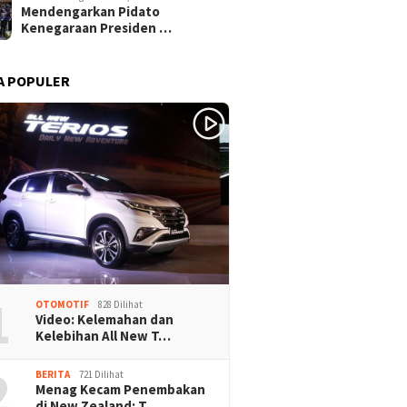
mpaian Laporan
Gubernu
Mendengarkan Pidato
ar Bersama Gubernur
Sumsel 
Kenegaraan Presiden …
l
Hadir D
Kehorma
ke-80 RI
A POPULER
1
OTOMOTIF
828 Dilihat
Video: Kelemahan dan
Kelebihan All New T…
2
BERITA
721 Dilihat
Menag Kecam Penembakan
di New Zealand: T…