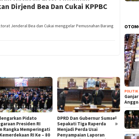
an Dirjend Bea Dan Cukai KPPBC
rektorat Jenderal Bea dan Cukai menggelar Pemusnahan Barang
OTOM
POLITIK
Ganjar
Angg
engarkan Pidato
DPRD Dan Gubernur Sumsel
DPRD 
»
garaan Presiden RI
Sepakati Tiga Raperda
Paripu
m Rangka Memperingati
Menjadi Perda Usai
Menet
Kemerdekaan RI Ke – 80
Penyampaian Laporan
Perub