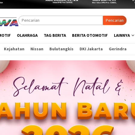
Pencarian
MOTIF
OLAHRAGA
TAG BERITA
BERITA OTOMOTIF
LAINNYA
Kejahatan
Nissan
Bulutangkis
DKI Jakarta
Gerindra