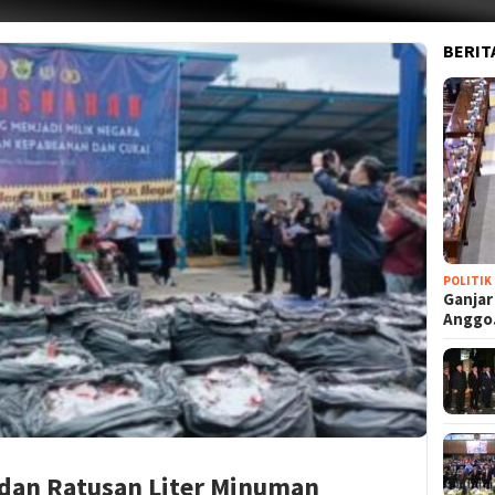
BERIT
POLITIK
Ganjar
Angg
dan Ratusan Liter Minuman