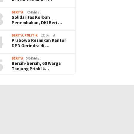
3
BERITA
705 Dilihat
Solidaritas Korban
Penembakan, DKI Beri …
4
BERITA
,
POLITIK
620 Dilihat
Prabowo Resmikan Kantor
DPD Gerindra di …
5
BERITA
576 Dilihat
Bersih-bersih, 60 Warga
Tanjung Priok Ik…