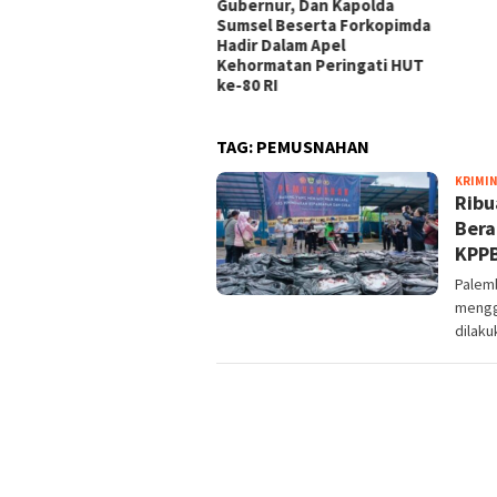
Gubernur, Dan Kapolda
Sumsel Beserta Forkopimda
Hadir Dalam Apel
Kehormatan Peringati HUT
ke-80 RI
TAG:
PEMUSNAHAN
KRIMI
Ribu
Bera
KPPB
Palemb
mengg
dilaku