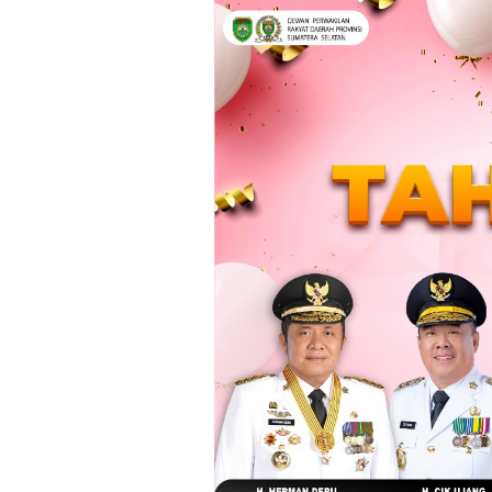
Loncat
ke
konten